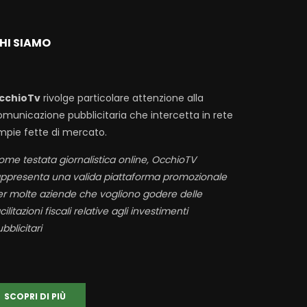
HI SIAMO
cchioTv
rivolge particolare attenzione alla
omunicazione pubblicitaria che intercetta in rete
mpie fette di mercato.
me testata giornalistica online, OcchioTV
appresenta una valida piattaforma promozionale
er molte aziende che vogliono godere delle
cilitazioni fiscali relative agli investimenti
bblicitari
SCOPRI DI PIÙ