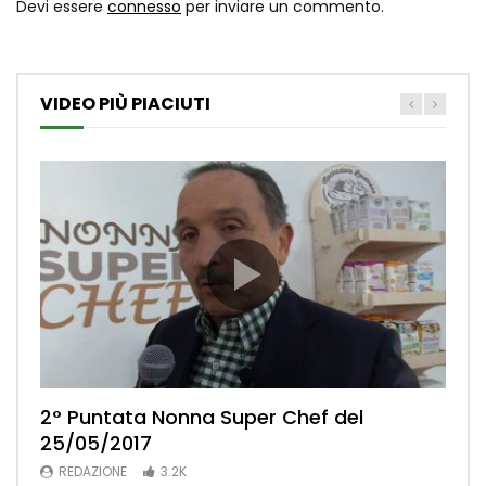
Devi essere
connesso
per inviare un commento.
VIDEO PIÙ PIACIUTI
2° Puntata Nonna Super Chef del
1° Puntata Nonna Super Chef del
Pizza Talent Show – La Finale
33 PUNTATA – Stagione 2021/22 – 1 parte
Puntata 35 del 05 Marzo Guida alla
25/05/2017
18/02/2017
(MERCOLEDÌ 19 GENNAIO)
Spesa Stagione 2021 prima parte
REDAZIONE
2.6K
REDAZIONE
REDAZIONE
ODMIN
ODMIN
2K
2K
3.2K
3.2K