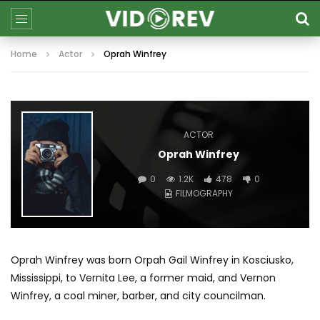
Home
Actor
Oprah Winfrey
ACTOR
Oprah Winfrey
0
1.2K
478
0
FILMOGRAPHY
Oprah Winfrey was born Orpah Gail Winfrey in Kosciusko,
Mississippi, to Vernita Lee, a former maid, and Vernon
Winfrey, a coal miner, barber, and city councilman.