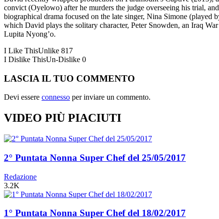
convict (Oyelowo) after he murders the judge overseeing his trial, an
biographical drama focused on the late singer, Nina Simone (played 
which David plays the solitary character, Peter Snowden, an Iraq W
Lupita Nyong’o.
I Like This
Unlike
817
I Dislike This
Un-Dislike
0
LASCIA IL TUO COMMENTO
Devi essere
connesso
per inviare un commento.
VIDEO PIÙ PIACIUTI
2° Puntata Nonna Super Chef del 25/05/2017
Redazione
3.2K
1° Puntata Nonna Super Chef del 18/02/2017