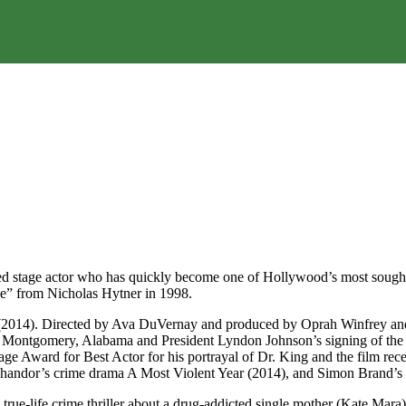
ned stage actor who has quickly become one of Hollywood’s most sough
e” from Nicholas Hytner in 1998.
(2014). Directed by Ava DuVernay and produced by Oprah Winfrey and Br
 to Montgomery, Alabama and President Lyndon Johnson’s signing of t
ward for Best Actor for his portrayal of Dr. King and the film recei
. Chandor’s crime drama A Most Violent Year (2014), and Simon Brand’s t
rue-life crime thriller about a drug-addicted single mother (Kate Mara)