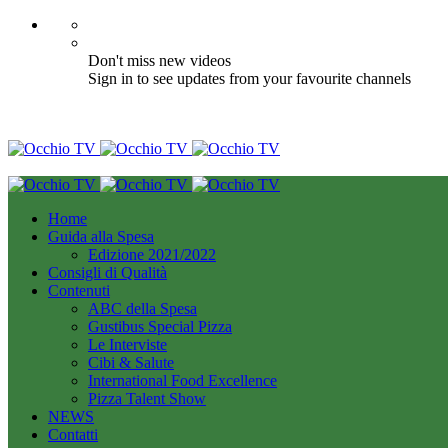
Don't miss new videos
Sign in to see updates from your favourite channels
Home
Guida alla Spesa
Edizione 2021/2022
Consigli di Qualità
Contenuti
ABC della Spesa
Gustibus Special Pizza
Le Interviste
Cibi & Salute
International Food Excellence
Pizza Talent Show
NEWS
Contatti