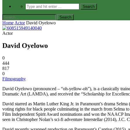
Home
Actor
David Oyelowo
Actor
David Oyelowo
0
444
817
0
Filmography
David Oyelowo (pronounced – “oh-yellow-oh”), is a classically trai
Dramatic Art (LAMDA), and received the “Scholarship for Excellenc
David starred as Martin Luther King Jr. in Paramount’s drama Selma 
voting rights for black people culminating in the march from Selma
Film Independent Spirit Award nominations and won the NAACP Image A
seen in Christopher Nolan’s sci-fi adventure Interstellar (2014), J.C
David recently wrapped production on Paramount’s Captive (2015), a t