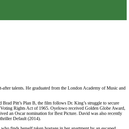
t-after talents. He graduated from the London Academy of Music and
ad Pitt’s Plan B, the film follows Dr. King’s struggle to secure
he Voting Rights Act of 1965. Oyelowo received Golden Globe Award,
ved an Oscar nomination for Best Picture. David was also recently
hriller Default (2014).
 who finds herself taken hostage in her apartment by an escaped