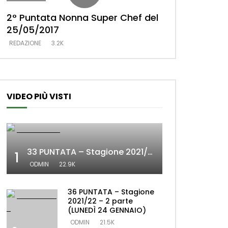
2° Puntata Nonna Super Chef del
1° Puntata No
25/05/2017
18/02/2017
REDAZIONE
3.2K
REDAZIONE
3.2K
VIDEO PIÙ VISTI
33 PUNTATA – Stagione 2021/22 – 2 parte (MERCOLEDÌ 19 GENNAIO)
1
ODMIN
22.9K
36 PUNTATA – Stagione
2021/22 – 2 parte
(LUNEDÌ 24 GENNAIO)
ODMIN
21.5K