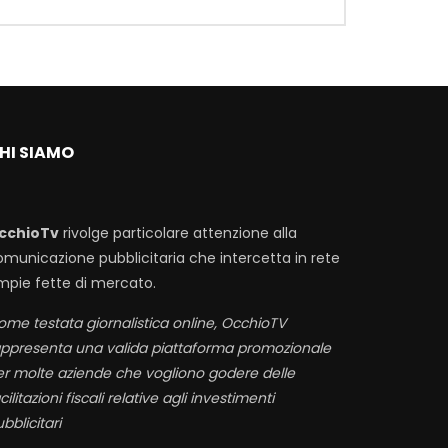
HI SIAMO
cchioTv
rivolge particolare attenzione alla
omunicazione pubblicitaria che intercetta in rete
mpie fette di mercato.
me testata giornalistica online, OcchioTV
appresenta una valida piattaforma promozionale
er molte aziende che vogliono godere delle
cilitazioni fiscali relative agli investimenti
bblicitari