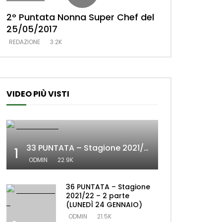
2° Puntata Nonna Super Chef del
1° Puntata No
25/05/2017
18/02/2017
REDAZIONE
3.2K
REDAZIONE
3.2K
VIDEO PIÙ VISTI
33 PUNTATA – Stagione 2021/22 – 2 parte (MERCOLEDÌ 19 GENNAIO)
1
ODMIN
22.9K
36 PUNTATA – Stagione
2021/22 – 2 parte
(LUNEDÌ 24 GENNAIO)
ODMIN
21.5K