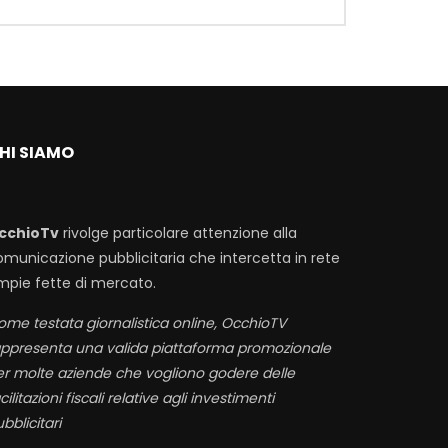
HI SIAMO
cchioTv
rivolge particolare attenzione alla
omunicazione pubblicitaria che intercetta in rete
mpie fette di mercato.
me testata giornalistica online, OcchioTV
appresenta una valida piattaforma promozionale
er molte aziende che vogliono godere delle
cilitazioni fiscali relative agli investimenti
bblicitari