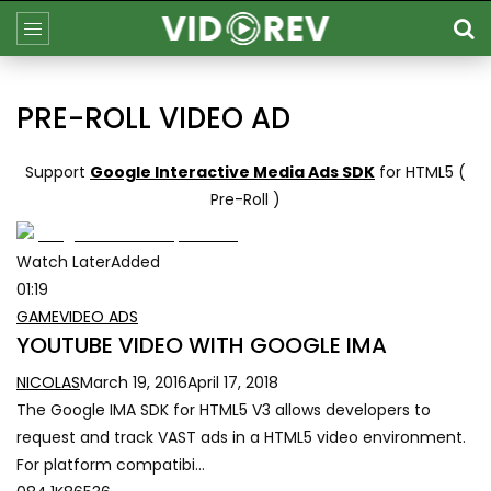
PRE-ROLL VIDEO AD
Support
Google Interactive Media Ads SDK
for HTML5 (
Pre-Roll )
Watch LaterAdded
01:19
GAME
VIDEO ADS
YOUTUBE VIDEO WITH GOOGLE IMA
NICOLAS
March 19, 2016
April 17, 2018
The Google IMA SDK for HTML5 V3 allows developers to
request and track VAST ads in a HTML5 video environment.
For platform compatibi…