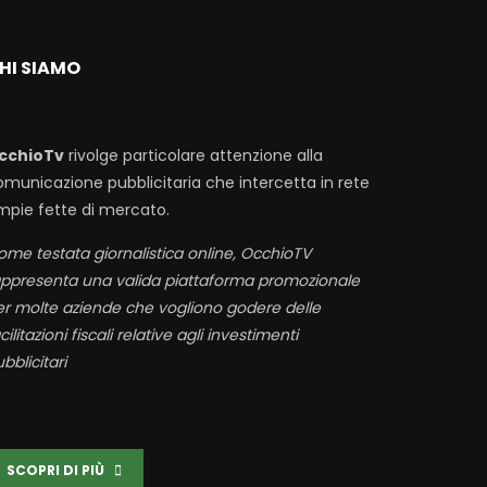
HI SIAMO
cchioTv
rivolge particolare attenzione alla
omunicazione pubblicitaria che intercetta in rete
mpie fette di mercato.
me testata giornalistica online, OcchioTV
appresenta una valida piattaforma promozionale
er molte aziende che vogliono godere delle
cilitazioni fiscali relative agli investimenti
bblicitari
SCOPRI DI PIÙ