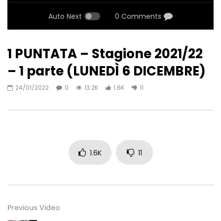
Auto Next
0 Comments
1 PUNTATA – Stagione 2021/22
– 1 parte (LUNEDÌ 6 DICEMBRE)
24/01/2022
0
13.2K
1.6K
11
1.6K
11
Previous Video