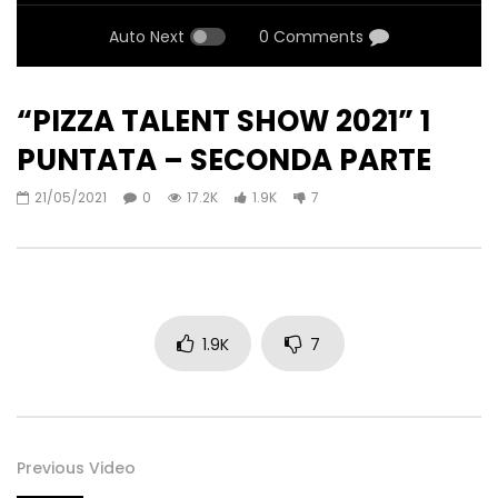
Auto Next
0 Comments
“PIZZA TALENT SHOW 2021” 1
PUNTATA – SECONDA PARTE
21/05/2021
0
17.2K
1.9K
7
1.9K
7
Previous Video