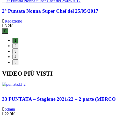
2° Puntata Nonna Super Chef del 25/05/2017
1° Puntata Nonna Super Chef del 18/02/2017
Pizza Talent Show – La Finale
33 PUNTATA – Stagione 2021/22 – 1 parte (MER
Puntata 35 del 05 Marzo Guida alla Spesa Stagione 
Redazione
Redazione
Redazione
odmin
odmin
3.2K
3.2K
2.6K
2K
2K
1
2
3
4
5
VIDEO PIÙ VISTI
1
33 PUNTATA – Stagione 2021/22 – 2 parte (MER
odmin
22.9K