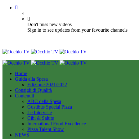
Don't miss new videos
Sign in to see updates from your favourite channels
Home
Guida alla Spesa
Edizione 2021/2022
Consigli di Qualità
Contenuti
ABC della Spesa
Gustibus Special Pizza
Le Interviste
Cibi & Salute
International Food Excellence
Pizza Talent Show
NEWS