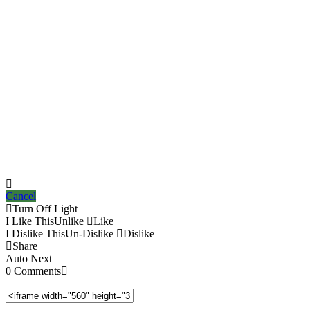
Cancel
Turn Off Light
I Like This
Unlike
Like
I Dislike This
Un-Dislike
Dislike
Share
Auto Next
0 Comments