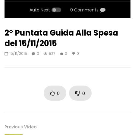
Auto Next
0 Comments
2° Puntata Guida Alla Spesa
del 15/11/2015
15/11/2015
0
527
0
0
0
0
Previous Video