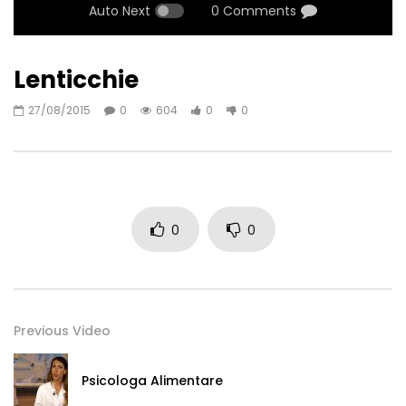
Auto Next
0 Comments
Lenticchie
27/08/2015
0
604
0
0
0
0
Previous Video
Psicologa Alimentare