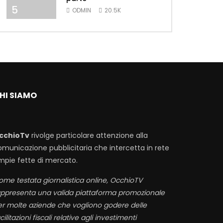
5
ODMIN
20.5K
HI SIAMO
cchioTv
rivolge particolare attenzione alla
omunicazione pubblicitaria che intercetta in rete
mpie fette di mercato.
me testata giornalistica online, OcchioTV
appresenta una valida piattaforma promozionale
er molte aziende che vogliono godere delle
cilitazioni fiscali relative agli investimenti