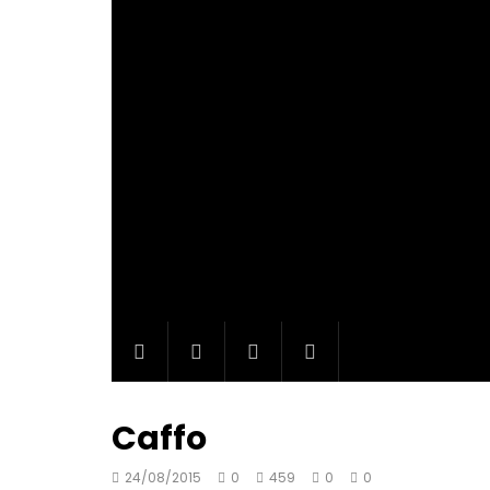
Caffo
24/08/2015
0
459
0
0