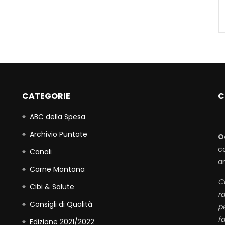
CATEGORIE
C
ABC della Spesa
Archivio Puntate
O
c
Canali
a
Carne Montana
Co
Cibi & Salute
r
Consigli di Qualità
p
fa
Edizione 2021/2022