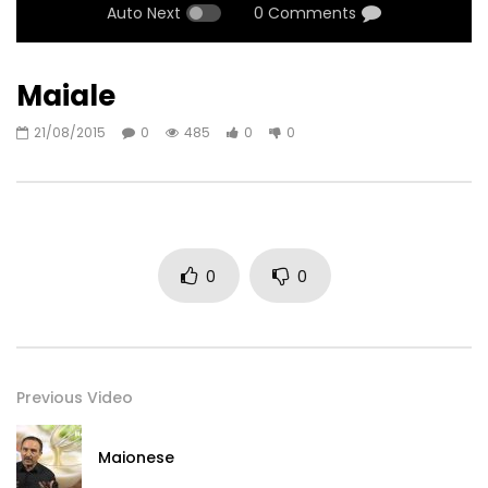
Auto Next
0 Comments
Maiale
21/08/2015
0
485
0
0
0
0
Previous Video
Maionese