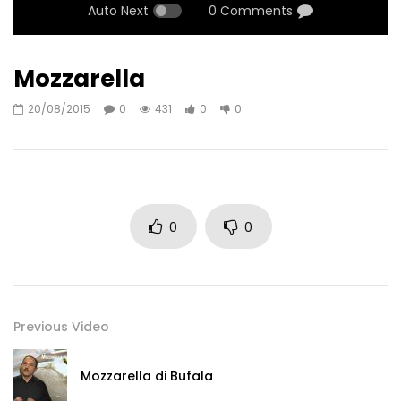
Auto Next
0 Comments
Mozzarella
20/08/2015
0
431
0
0
0
0
Previous Video
Mozzarella di Bufala