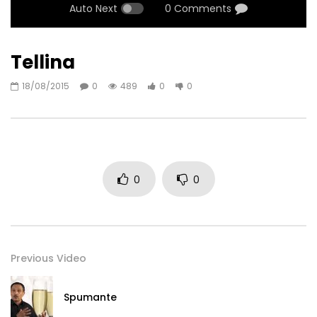
Auto Next
0 Comments
Tellina
18/08/2015
0
489
0
0
0
0
Previous Video
Spumante