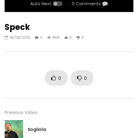
Auto Next
0 Comments
Speck
18/08/2015
0
466
0
0
0
0
Previous Video
Sogliola