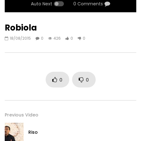
Auto Next
0 Comments
Robiola
18/08/2015
0
426
0
0
0
0
Previous Video
Riso