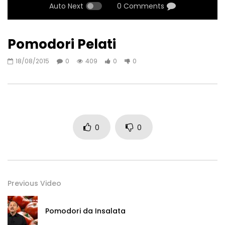
Auto Next
0 Comments
Pomodori Pelati
18/08/2015
0
409
0
0
0
0
Previous Video
Pomodori da Insalata