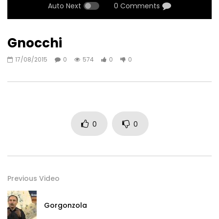
Auto Next
0 Comments
Gnocchi
17/08/2015
0
574
0
0
0
0
Previous Video
Gorgonzola