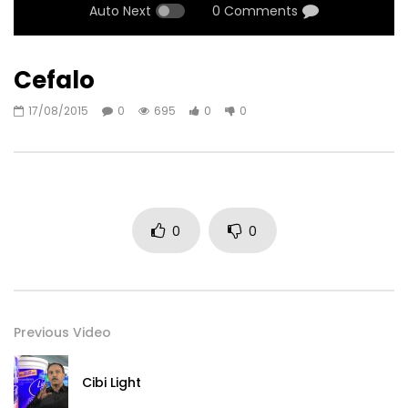
Auto Next
0 Comments
Cefalo
17/08/2015
0
695
0
0
0
0
Previous Video
Cibi Light