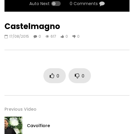
Auto Next
0 Comments
Castelmagno
17/08/2015
0
617
0
0
0
0
Previous Video
Cavolfiore