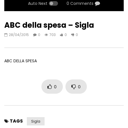
Auto Next
0 Comments
ABC della spesa – Sigla
28/04/2015
0
703
0
0
ABC DELLA SPESA
0
0
TAGS
Sigla